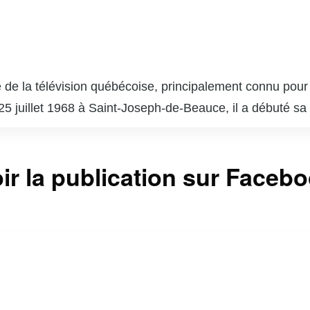
de la télévision québécoise, principalement connu pour 
 25 juillet 1968 à Saint-Joseph-de-Beauce, il a débuté sa
on. Depuis qu’il a pris les rênes de « Salut, Bonjour! » e
et sa capacité à créer une atmosphère chaleureuse et co
ir la publication sur Faceb
verses causes sociales et caritatives, ce qui lui a valu u
est non seulement un animateur talentueux, mais aussi
er de nombreux téléspectateurs.