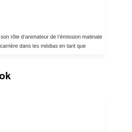
son rôle d’animateur de l’émission matinale
 carrière dans les médias en tant que
n 2007, Gino a su captiver un large public
nviviale. En plus de son travail à la
ook
ne grande admiration et respect de la part de
 un homme de cœur, dont l’engagement et la