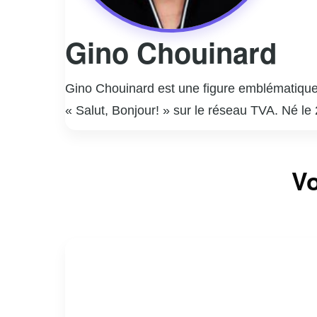
Gino Chouinard
Gino Chouinard est une figure emblématique 
« Salut, Bonjour! » sur le réseau TVA. Né le
journaliste avant de se tourner vers l’animati
grâce à son charisme, son professionnalisme 
Vo
télévision, il est également impliqué dans di
la communauté québécoise. Gino Chouinard 
passion pour son métier continuent d’inspir