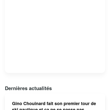
mais aussi un homme de cœur, dont l’engagement et la
passion pour son métier continuent d’inspirer de
nombreux téléspectateurs.
Dernières actualités
Gino Chouinard fait son premier tour de
ski nautique et ça ne se passe pas