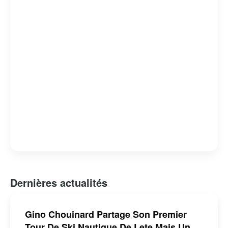
mais aussi un homme de cœur, dont l’engagement et la
passion pour son métier continuent d’inspirer de
nombreux téléspectateurs.
Dernières actualités
Gino Chouinard Partage Son Premier
Tour De Ski Nautique De Lete Mais Un