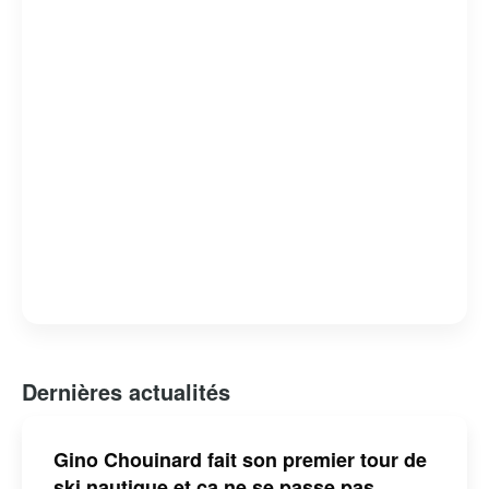
mais aussi un homme de cœur, dont l’engagement et la
passion pour son métier continuent d’inspirer de
nombreux téléspectateurs.
Dernières actualités
Gino Chouinard fait son premier tour de
ski nautique et ça ne se passe pas