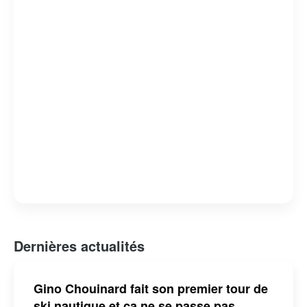
mais aussi un homme de cœur, dont l’engagement et la
passion pour son métier continuent d’inspirer de
nombreux téléspectateurs.
Dernières actualités
Gino Chouinard fait son premier tour de
ski nautique et ça ne se passe pas