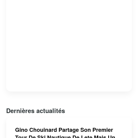
mais aussi un homme de cœur, dont l’engagement et la
passion pour son métier continuent d’inspirer de
nombreux téléspectateurs.
Dernières actualités
Gino Chouinard Partage Son Premier
Tour De Ski Nautique De Lete Mais Un