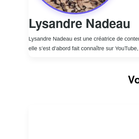
Lysandre Nadeau
Lysandre Nadeau est une créatrice de conte
elle s’est d’abord fait connaître sur YouTube
un style authentique et une personnalité at
En plus de sa carrière sur YouTube, Lysandr
Vo
quotidienne, des collaborations avec des mar
a également lancé des projets entrepreneur
Lysandre Nadeau est appréciée pour son hon
relations amoureuses. Son engagement envers
nouvelle génération de créateurs de conten