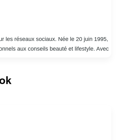
 les réseaux sociaux. Née le 20 juin 1995,
onnels aux conseils beauté et lifestyle. Avec
incipalement composée de jeunes adultes.
 continue de partager des moments de sa vie
ook
end au-delà des réseaux sociaux, puisqu’elle
métiques.
tabous comme la santé mentale et les
 font d’elle une figure emblématique de la