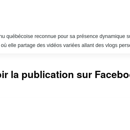
nu québécoise reconnue pour sa présence dynamique sur
, où elle partage des vidéos variées allant des vlogs pers
tachante, Lysandre a su captiver une large audience, pr
e est également active sur Instagram et TikTok, où elle
ir la publication sur Faceb
ques et des réflexions personnelles. Son influence s’ét
iaux, notamment dans le domaine de la mode et des cos
nêteté et sa transparence, abordant des sujets parfois 
 ses abonnés et sa capacité à rester fidèle à elle-même
u au Québec.