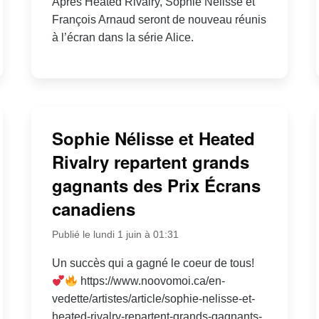
Après Heated Rivalry, Sophie Nélisse et
François Arnaud seront de nouveau réunis
à l’écran dans la série Alice.
Sophie Nélisse et Heated
Rivalry repartent grands
gagnants des Prix Écrans
canadiens
Publié le lundi 1 juin à 01:31
Un succès qui a gagné le coeur de tous!
https://www.noovomoi.ca/en-
vedette/artistes/article/sophie-nelisse-et-
heated-rivalry-repartent-grands-gagnants-