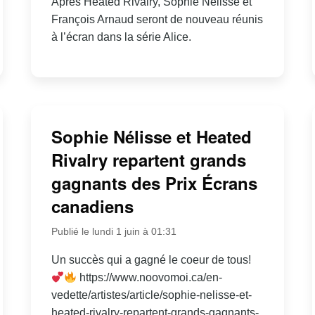
Après Heated Rivalry, Sophie Nélisse et
François Arnaud seront de nouveau réunis
à l’écran dans la série Alice.
Sophie Nélisse et Heated
Rivalry repartent grands
gagnants des Prix Écrans
canadiens
Publié le lundi 1 juin à 01:31
Un succès qui a gagné le coeur de tous!
https://www.noovomoi.ca/en-
vedette/artistes/article/sophie-nelisse-et-
heated-rivalry-repartent-grands-gagnants-