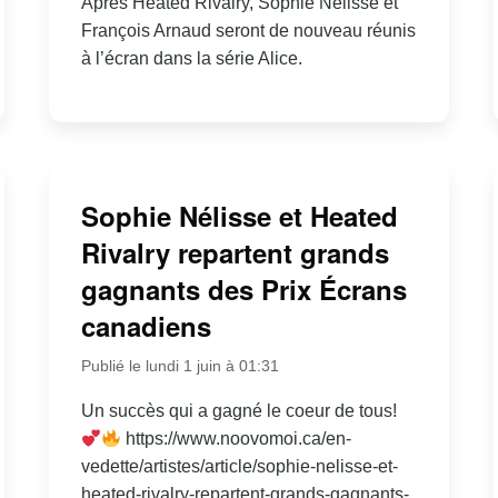
Après Heated Rivalry, Sophie Nélisse et
François Arnaud seront de nouveau réunis
à l’écran dans la série Alice.
Sophie Nélisse et Heated
Rivalry repartent grands
gagnants des Prix Écrans
canadiens
Publié le lundi 1 juin à 01:31
Un succès qui a gagné le coeur de tous!
https://www.noovomoi.ca/en-
vedette/artistes/article/sophie-nelisse-et-
heated-rivalry-repartent-grands-gagnants-