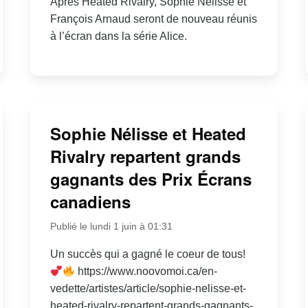
Après Heated Rivalry, Sophie Nélisse et
François Arnaud seront de nouveau réunis
à l’écran dans la série Alice.
Sophie Nélisse et Heated
Rivalry repartent grands
gagnants des Prix Écrans
canadiens
Publié le lundi 1 juin à 01:31
Un succès qui a gagné le coeur de tous!
https://www.noovomoi.ca/en-
vedette/artistes/article/sophie-nelisse-et-
heated-rivalry-repartent-grands-gagnants-