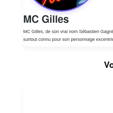
MC Gilles
MC Gilles, de son vrai nom Sébastien Gagné,
surtout connu pour son personnage excentriqu
radio, où il a rapidement gagné en popularit
télévision, notamment dans des émissions co
Vo
québécoises, MC Gilles a su se créer une nic
culture locale. Son approche authentique et