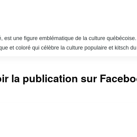
 est une figure emblématique de la culture québécoise. A
e et coloré qui célèbre la culture populaire et kitsch d
é grâce à son style unique et son humour décalé. Il est 
mme « Infoman » et « La soirée est (encore) jeune ». Pa
ir la publication sur Faceb
he en revisitant des classiques oubliés et en mettant e
 son amour pour le patrimoine québécois en font une pers