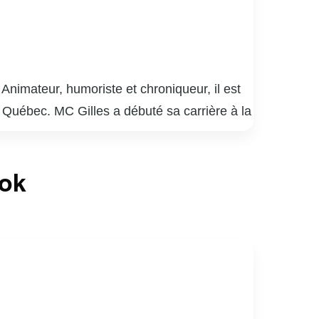
nimateur, humoriste et chroniqueur, il est
u Québec. MC Gilles a débuté sa carrière à la
également reconnu pour ses apparitions à la
ssionné par la musique et les traditions
ook
n lumière des aspects souvent négligés de la
onnalité attachante et respectée.