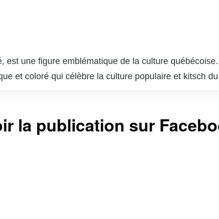
 est une figure emblématique de la culture québécoise. A
e et coloré qui célèbre la culture populaire et kitsch d
é grâce à son style unique et son humour décalé. Il est 
mme « Infoman » et « La soirée est (encore) jeune ». Pa
ir la publication sur Faceb
he en revisitant des classiques oubliés et en mettant e
 son amour pour le patrimoine québécois en font une pers