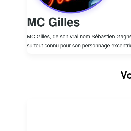
MC Gilles
MC Gilles, de son vrai nom Sébastien Gagné,
surtout connu pour son personnage excentriqu
radio, où il a rapidement gagné en popularit
télévision, notamment dans des émissions co
Vo
québécoises, MC Gilles a su se créer une nic
culture locale. Son approche authentique et