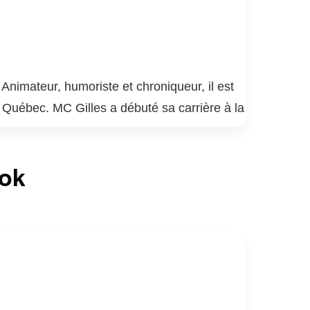
nimateur, humoriste et chroniqueur, il est
u Québec. MC Gilles a débuté sa carrière à la
également reconnu pour ses apparitions à la
ssionné par la musique et les traditions
ook
n lumière des aspects souvent négligés de la
onnalité attachante et respectée.