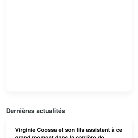
humour absurde et satire sociale, lui a valu de nombreux
prix et distinctions. Claude Meunier reste une figure
emblématique de l’humour et de la culture québécoise,
apprécié pour sa capacité à capturer l’essence de la vie
quotidienne avec une touche d’ironie et de tendresse.
Dernières actualités
Virginie Coossa et son fils assistent à ce
grand moment dans la carrière de