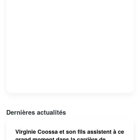
humour absurde et satire sociale, lui a valu de nombreux
prix et distinctions. Claude Meunier reste une figure
emblématique de l’humour et de la culture québécoise,
apprécié pour sa capacité à capturer l’essence de la vie
quotidienne avec une touche d’ironie et de tendresse.
Dernières actualités
Virginie Coossa et son fils assistent à ce
grand moment dans la carrière de