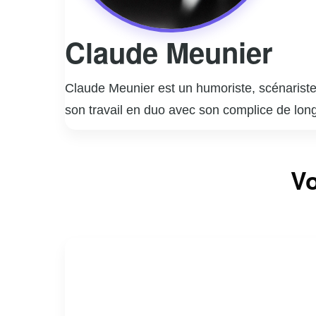
Claude Meunier
Claude Meunier est un humoriste, scénariste,
son travail en duo avec son complice de lon
notamment la série télévisée « La Petite Vi
coécrit et joué dans des pièces de théâtre à
Vo
plus longue série de représentations au Canad
des scénarios qui ont contribué à enrichir l
nombreux prix et distinctions. Claude Meunie
à capturer l’essence de la vie quotidienne a