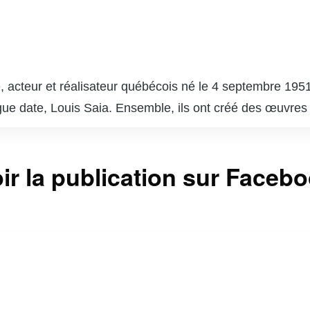
 acteur et réalisateur québécois né le 4 septembre 1951
gue date, Louis Saia. Ensemble, ils ont créé des œuvres
e », qui est devenue un phénomène culturel et a marqué 
 succès comme « Broue », une comédie sur la vie dans un
ir la publication sur Faceb
a. En plus de son travail à la télévision et au théâtre, C
e paysage culturel du Québec. Son style unique, mêlant hu
r reste une figure emblématique de l’humour et de la cu
vec une touche d’ironie et de tendresse.