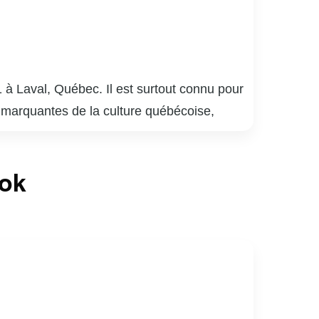
 à Laval, Québec. Il est surtout connu pour
 marquantes de la culture québécoise,
plusieurs générations. Meunier a également
 bar québécois, qui détient le record de la
ook
laude Meunier a réalisé des films et écrit
mour absurde et satire sociale, lui a valu de
lture québécoise, apprécié pour sa capacité