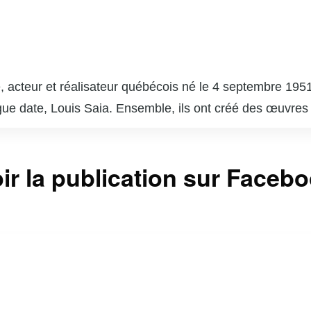
 acteur et réalisateur québécois né le 4 septembre 1951
gue date, Louis Saia. Ensemble, ils ont créé des œuvres
e », qui est devenue un phénomène culturel et a marqué 
 succès comme « Broue », une comédie sur la vie dans un
ir la publication sur Faceb
a. En plus de son travail à la télévision et au théâtre, C
e paysage culturel du Québec. Son style unique, mêlant hu
r reste une figure emblématique de l’humour et de la cu
vec une touche d’ironie et de tendresse.