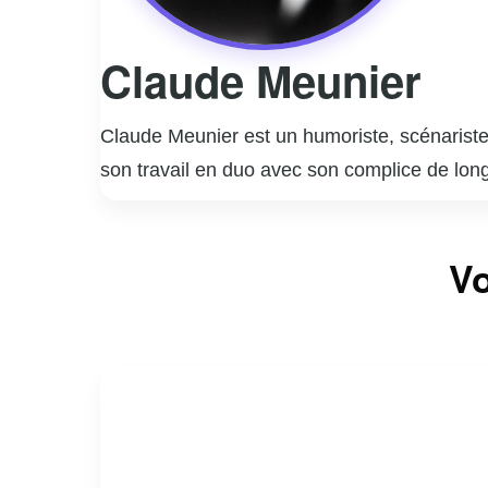
Claude Meunier
Claude Meunier est un humoriste, scénariste,
son travail en duo avec son complice de lon
notamment la série télévisée « La Petite Vi
coécrit et joué dans des pièces de théâtre à
Vo
plus longue série de représentations au Canad
des scénarios qui ont contribué à enrichir l
nombreux prix et distinctions. Claude Meunie
à capturer l’essence de la vie quotidienne a