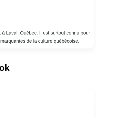
 à Laval, Québec. Il est surtout connu pour
 marquantes de la culture québécoise,
plusieurs générations. Meunier a également
 bar québécois, qui détient le record de la
ook
laude Meunier a réalisé des films et écrit
mour absurde et satire sociale, lui a valu de
lture québécoise, apprécié pour sa capacité