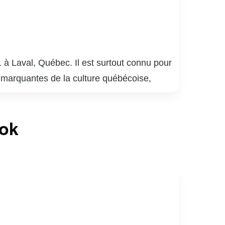
 à Laval, Québec. Il est surtout connu pour
 marquantes de la culture québécoise,
plusieurs générations. Meunier a également
 bar québécois, qui détient le record de la
ook
laude Meunier a réalisé des films et écrit
mour absurde et satire sociale, lui a valu de
lture québécoise, apprécié pour sa capacité