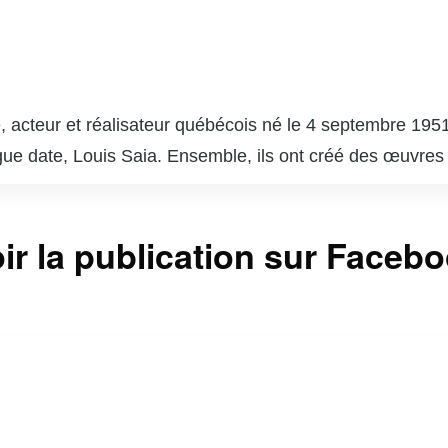
 acteur et réalisateur québécois né le 4 septembre 1951
gue date, Louis Saia. Ensemble, ils ont créé des œuvres
e », qui est devenue un phénomène culturel et a marqué 
 succès comme « Broue », une comédie sur la vie dans un
ir la publication sur Faceb
a. En plus de son travail à la télévision et au théâtre, C
e paysage culturel du Québec. Son style unique, mêlant hu
r reste une figure emblématique de l’humour et de la cu
vec une touche d’ironie et de tendresse.