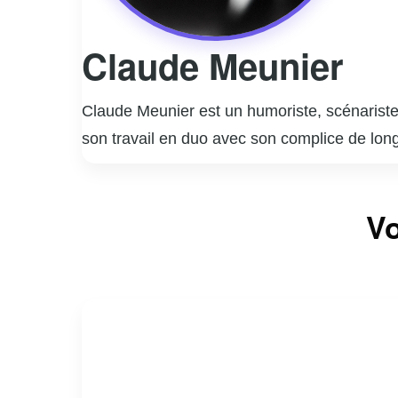
Claude Meunier
Claude Meunier est un humoriste, scénariste,
son travail en duo avec son complice de lon
notamment la série télévisée « La Petite Vi
coécrit et joué dans des pièces de théâtre à
Vo
plus longue série de représentations au Canad
des scénarios qui ont contribué à enrichir l
nombreux prix et distinctions. Claude Meunie
à capturer l’essence de la vie quotidienne a