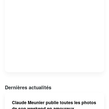
humour absurde et satire sociale, lui a valu de nombreux
prix et distinctions. Claude Meunier reste une figure
emblématique de l’humour et de la culture québécoise,
apprécié pour sa capacité à capturer l’essence de la vie
quotidienne avec une touche d’ironie et de tendresse.
Dernières actualités
Claude Meunier publie toutes les photos
de son weekend en amoureux