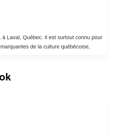
 à Laval, Québec. Il est surtout connu pour
 marquantes de la culture québécoise,
plusieurs générations. Meunier a également
 bar québécois, qui détient le record de la
ook
laude Meunier a réalisé des films et écrit
mour absurde et satire sociale, lui a valu de
lture québécoise, apprécié pour sa capacité