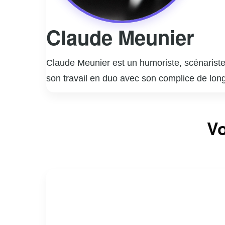
Claude Meunier
Claude Meunier est un humoriste, scénariste,
son travail en duo avec son complice de lon
notamment la série télévisée « La Petite Vi
coécrit et joué dans des pièces de théâtre à
Vo
plus longue série de représentations au Canad
des scénarios qui ont contribué à enrichir l
nombreux prix et distinctions. Claude Meunie
à capturer l’essence de la vie quotidienne a