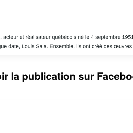
 acteur et réalisateur québécois né le 4 septembre 1951
gue date, Louis Saia. Ensemble, ils ont créé des œuvres
e », qui est devenue un phénomène culturel et a marqué 
 succès comme « Broue », une comédie sur la vie dans un
ir la publication sur Faceb
a. En plus de son travail à la télévision et au théâtre, C
e paysage culturel du Québec. Son style unique, mêlant hu
r reste une figure emblématique de l’humour et de la cu
vec une touche d’ironie et de tendresse.