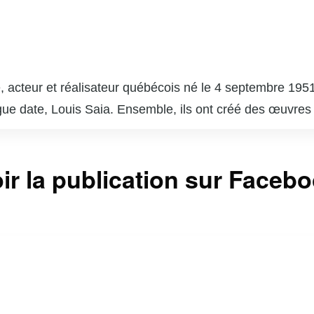
 acteur et réalisateur québécois né le 4 septembre 1951
gue date, Louis Saia. Ensemble, ils ont créé des œuvres
e », qui est devenue un phénomène culturel et a marqué 
 succès comme « Broue », une comédie sur la vie dans un
ir la publication sur Faceb
a. En plus de son travail à la télévision et au théâtre, C
e paysage culturel du Québec. Son style unique, mêlant hu
r reste une figure emblématique de l’humour et de la cu
vec une touche d’ironie et de tendresse.