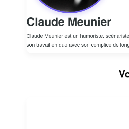
Claude Meunier
Claude Meunier est un humoriste, scénariste,
son travail en duo avec son complice de lon
notamment la série télévisée « La Petite Vi
coécrit et joué dans des pièces de théâtre à
Vo
plus longue série de représentations au Canad
des scénarios qui ont contribué à enrichir l
nombreux prix et distinctions. Claude Meunie
à capturer l’essence de la vie quotidienne a