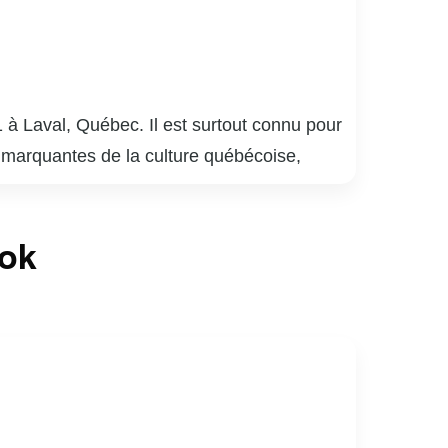
 à Laval, Québec. Il est surtout connu pour
 marquantes de la culture québécoise,
plusieurs générations. Meunier a également
 bar québécois, qui détient le record de la
ook
laude Meunier a réalisé des films et écrit
mour absurde et satire sociale, lui a valu de
lture québécoise, apprécié pour sa capacité