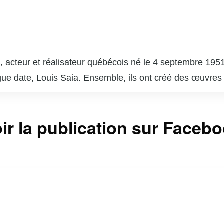
 acteur et réalisateur québécois né le 4 septembre 1951
gue date, Louis Saia. Ensemble, ils ont créé des œuvres
e », qui est devenue un phénomène culturel et a marqué 
 succès comme « Broue », une comédie sur la vie dans un
ir la publication sur Faceb
a. En plus de son travail à la télévision et au théâtre, C
e paysage culturel du Québec. Son style unique, mêlant hu
r reste une figure emblématique de l’humour et de la cu
vec une touche d’ironie et de tendresse.