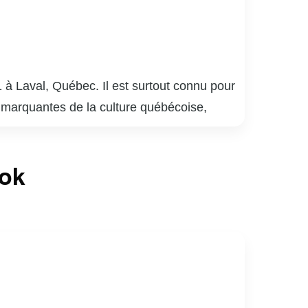
 à Laval, Québec. Il est surtout connu pour
 marquantes de la culture québécoise,
plusieurs générations. Meunier a également
 bar québécois, qui détient le record de la
ook
laude Meunier a réalisé des films et écrit
mour absurde et satire sociale, lui a valu de
lture québécoise, apprécié pour sa capacité