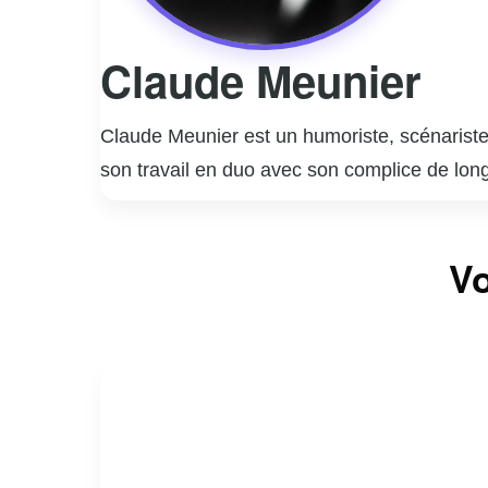
Claude Meunier
Claude Meunier est un humoriste, scénariste,
son travail en duo avec son complice de lon
notamment la série télévisée « La Petite Vi
coécrit et joué dans des pièces de théâtre à
Vo
plus longue série de représentations au Canad
des scénarios qui ont contribué à enrichir l
nombreux prix et distinctions. Claude Meunie
à capturer l’essence de la vie quotidienne a