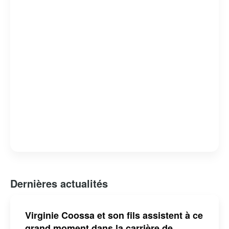
humour absurde et satire sociale, lui a valu de nombreux
prix et distinctions. Claude Meunier reste une figure
emblématique de l’humour et de la culture québécoise,
apprécié pour sa capacité à capturer l’essence de la vie
quotidienne avec une touche d’ironie et de tendresse.
Dernières actualités
Virginie Coossa et son fils assistent à ce
grand moment dans la carrière de