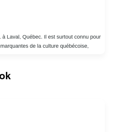
 à Laval, Québec. Il est surtout connu pour
 marquantes de la culture québécoise,
plusieurs générations. Meunier a également
 bar québécois, qui détient le record de la
ook
laude Meunier a réalisé des films et écrit
mour absurde et satire sociale, lui a valu de
lture québécoise, apprécié pour sa capacité