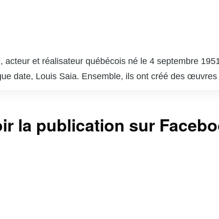
 acteur et réalisateur québécois né le 4 septembre 1951
gue date, Louis Saia. Ensemble, ils ont créé des œuvres
e », qui est devenue un phénomène culturel et a marqué 
 succès comme « Broue », une comédie sur la vie dans un
ir la publication sur Faceb
a. En plus de son travail à la télévision et au théâtre, C
e paysage culturel du Québec. Son style unique, mêlant hu
r reste une figure emblématique de l’humour et de la cu
vec une touche d’ironie et de tendresse.