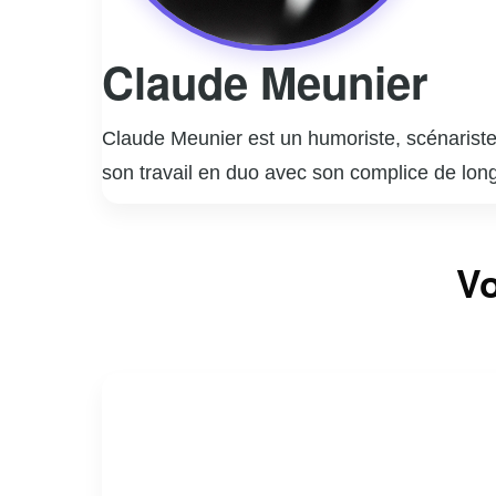
Claude Meunier
Claude Meunier est un humoriste, scénariste,
son travail en duo avec son complice de lon
notamment la série télévisée « La Petite Vi
coécrit et joué dans des pièces de théâtre à
Vo
plus longue série de représentations au Canad
des scénarios qui ont contribué à enrichir l
nombreux prix et distinctions. Claude Meunie
à capturer l’essence de la vie quotidienne a