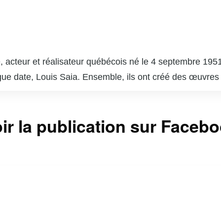
 acteur et réalisateur québécois né le 4 septembre 1951
gue date, Louis Saia. Ensemble, ils ont créé des œuvres
e », qui est devenue un phénomène culturel et a marqué 
 succès comme « Broue », une comédie sur la vie dans un
ir la publication sur Faceb
a. En plus de son travail à la télévision et au théâtre, C
e paysage culturel du Québec. Son style unique, mêlant hu
r reste une figure emblématique de l’humour et de la cu
vec une touche d’ironie et de tendresse.