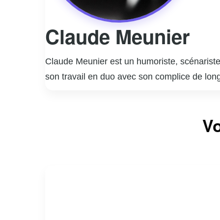
Claude Meunier
Claude Meunier est un humoriste, scénariste,
son travail en duo avec son complice de lon
notamment la série télévisée « La Petite Vi
coécrit et joué dans des pièces de théâtre à
Vo
plus longue série de représentations au Canad
des scénarios qui ont contribué à enrichir l
nombreux prix et distinctions. Claude Meunie
à capturer l’essence de la vie quotidienne a