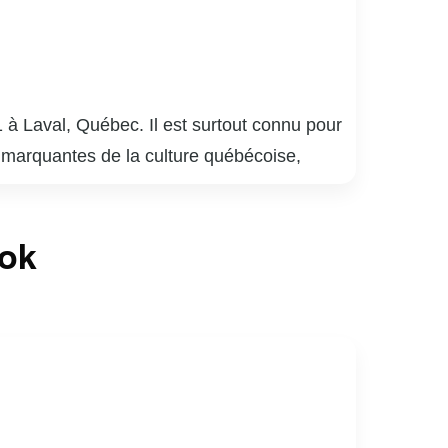
 à Laval, Québec. Il est surtout connu pour
 marquantes de la culture québécoise,
plusieurs générations. Meunier a également
 bar québécois, qui détient le record de la
ook
laude Meunier a réalisé des films et écrit
mour absurde et satire sociale, lui a valu de
lture québécoise, apprécié pour sa capacité