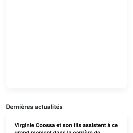
humour absurde et satire sociale, lui a valu de nombreux
prix et distinctions. Claude Meunier reste une figure
emblématique de l’humour et de la culture québécoise,
apprécié pour sa capacité à capturer l’essence de la vie
quotidienne avec une touche d’ironie et de tendresse.
Dernières actualités
Virginie Coossa et son fils assistent à ce
grand moment dans la carrière de