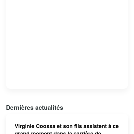
humour absurde et satire sociale, lui a valu de nombreux
prix et distinctions. Claude Meunier reste une figure
emblématique de l’humour et de la culture québécoise,
apprécié pour sa capacité à capturer l’essence de la vie
quotidienne avec une touche d’ironie et de tendresse.
Dernières actualités
Virginie Coossa et son fils assistent à ce
grand moment dans la carrière de