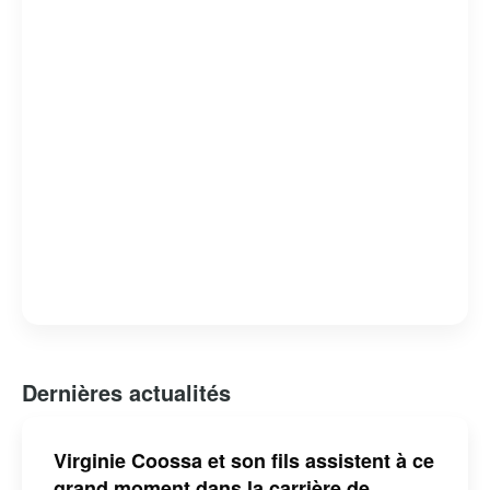
humour absurde et satire sociale, lui a valu de nombreux
prix et distinctions. Claude Meunier reste une figure
emblématique de l’humour et de la culture québécoise,
apprécié pour sa capacité à capturer l’essence de la vie
quotidienne avec une touche d’ironie et de tendresse.
Dernières actualités
Virginie Coossa et son fils assistent à ce
grand moment dans la carrière de