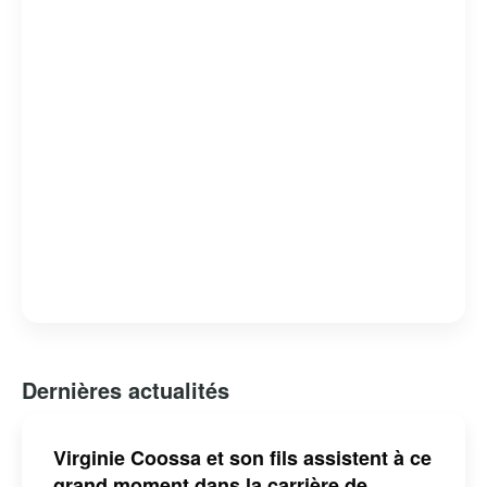
humour absurde et satire sociale, lui a valu de nombreux
prix et distinctions. Claude Meunier reste une figure
emblématique de l’humour et de la culture québécoise,
apprécié pour sa capacité à capturer l’essence de la vie
quotidienne avec une touche d’ironie et de tendresse.
Dernières actualités
Virginie Coossa et son fils assistent à ce
grand moment dans la carrière de