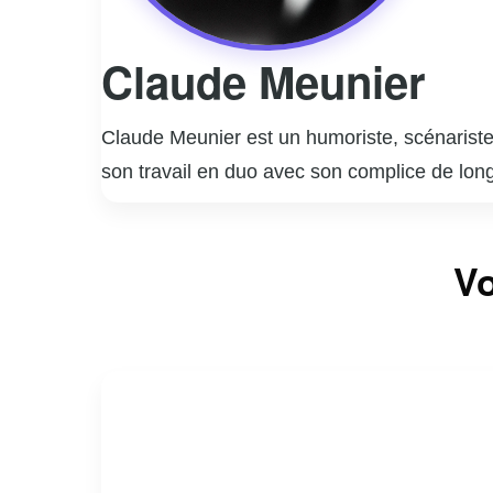
Claude Meunier
Claude Meunier est un humoriste, scénariste,
son travail en duo avec son complice de lon
notamment la série télévisée « La Petite Vi
coécrit et joué dans des pièces de théâtre à
Vo
plus longue série de représentations au Canad
des scénarios qui ont contribué à enrichir l
nombreux prix et distinctions. Claude Meunie
à capturer l’essence de la vie quotidienne a