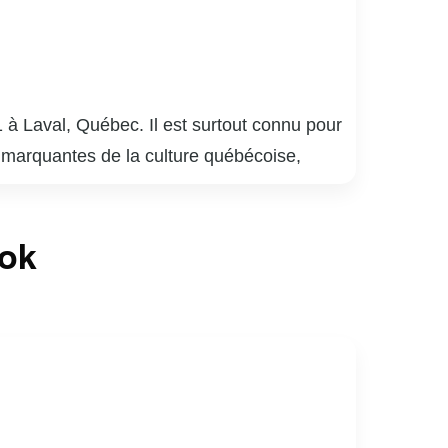
 à Laval, Québec. Il est surtout connu pour
 marquantes de la culture québécoise,
plusieurs générations. Meunier a également
 bar québécois, qui détient le record de la
ook
laude Meunier a réalisé des films et écrit
mour absurde et satire sociale, lui a valu de
lture québécoise, apprécié pour sa capacité