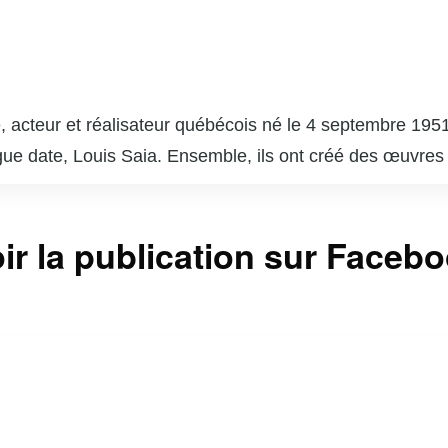
 acteur et réalisateur québécois né le 4 septembre 1951
gue date, Louis Saia. Ensemble, ils ont créé des œuvres
e », qui est devenue un phénomène culturel et a marqué 
 succès comme « Broue », une comédie sur la vie dans un
ir la publication sur Faceb
a. En plus de son travail à la télévision et au théâtre, C
e paysage culturel du Québec. Son style unique, mêlant hu
r reste une figure emblématique de l’humour et de la cu
vec une touche d’ironie et de tendresse.