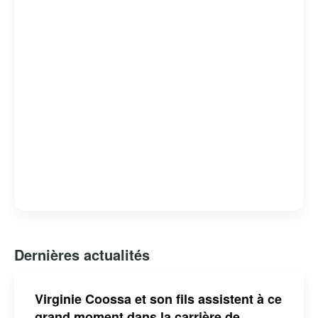
humour absurde et satire sociale, lui a valu de nombreux
prix et distinctions. Claude Meunier reste une figure
emblématique de l’humour et de la culture québécoise,
apprécié pour sa capacité à capturer l’essence de la vie
quotidienne avec une touche d’ironie et de tendresse.
Dernières actualités
Virginie Coossa et son fils assistent à ce
grand moment dans la carrière de