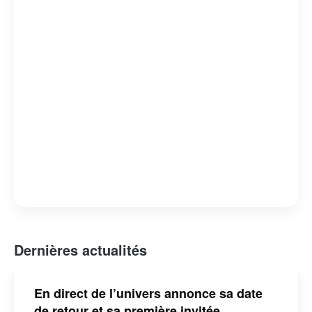
capacité à révéler des facettes intimes et méconnues de
ses invités. L’émission est devenue un rendez-vous
incontournable pour les amateurs de musique et de
belles histoires, consolidant ainsi sa place dans le
paysage télévisuel québécois.
Dernières actualités
En direct de l’univers annonce sa date
de retour et sa première invitée