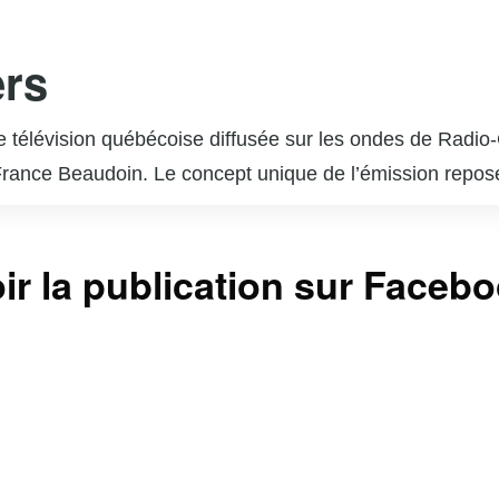
ers
de télévision québécoise diffusée sur les ondes de Radi
rance Beaudoin. Le concept unique de l’émission repose s
ique. Chaque épisode est une surprise pour l’invité, qui
l admire ou qui ont marqué des moments clés de sa vie. 
ir la publication sur Faceb
phère émotive et authentique. « En direct de l’univers 
 et a reçu de nombreux éloges pour sa capacité à révél
us incontournable pour les amateurs de musique et de bel