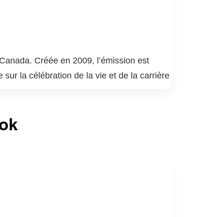
o-Canada. Créée en 2009, l’émission est
ur la célébration de la vie et de la carrière
 découvre en direct des performances
Les chansons choisies sont souvent liées à
ook
» a su captiver le cœur des téléspectateurs
er des facettes intimes et méconnues de ses
les histoires, consolidant ainsi sa place