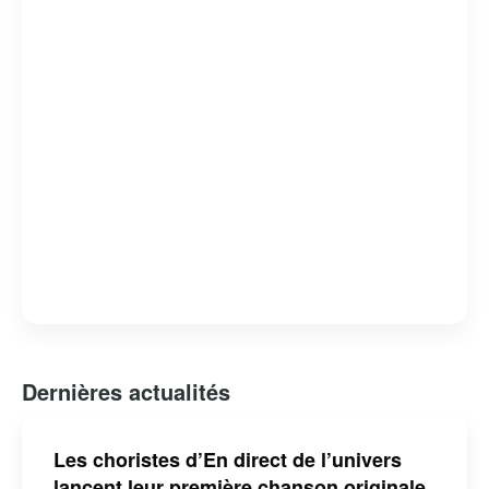
capacité à révéler des facettes intimes et méconnues de
ses invités. L’émission est devenue un rendez-vous
incontournable pour les amateurs de musique et de
belles histoires, consolidant ainsi sa place dans le
paysage télévisuel québécois.
Dernières actualités
Les choristes d’En direct de l’univers
lancent leur première chanson originale