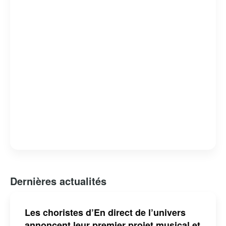
capacité à révéler des facettes intimes et méconnues de
ses invités. L’émission est devenue un rendez-vous
incontournable pour les amateurs de musique et de
belles histoires, consolidant ainsi sa place dans le
paysage télévisuel québécois.
Dernières actualités
Les choristes d’En direct de l’univers
annoncent leur premier projet musical et