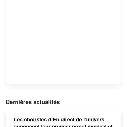
capacité à révéler des facettes intimes et méconnues de
ses invités. L’émission est devenue un rendez-vous
incontournable pour les amateurs de musique et de
belles histoires, consolidant ainsi sa place dans le
paysage télévisuel québécois.
Dernières actualités
Les choristes d’En direct de l’univers
annoncent leur premier projet musical et