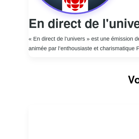
En direct de l'univ
« En direct de l’univers » est une émission 
animée par l’enthousiaste et charismatique F
d’une personnalité publique à travers la mus
musicales interprétées par des artistes qu’i
Vo
des anecdotes personnelles, créant une atmos
grâce à son approche humaine et touchante,
invités. L’émission est devenue un rendez-vo
dans le paysage télévisuel québécois.