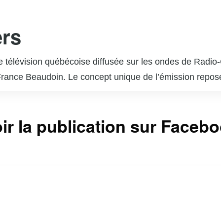
ers
de télévision québécoise diffusée sur les ondes de Radi
rance Beaudoin. Le concept unique de l’émission repose s
ique. Chaque épisode est une surprise pour l’invité, qui
l admire ou qui ont marqué des moments clés de sa vie. 
ir la publication sur Faceb
phère émotive et authentique. « En direct de l’univers 
 et a reçu de nombreux éloges pour sa capacité à révél
us incontournable pour les amateurs de musique et de bel