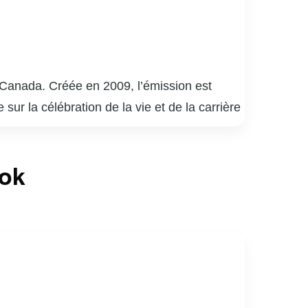
o-Canada. Créée en 2009, l’émission est
ur la célébration de la vie et de la carrière
 découvre en direct des performances
Les chansons choisies sont souvent liées à
ook
» a su captiver le cœur des téléspectateurs
er des facettes intimes et méconnues de ses
les histoires, consolidant ainsi sa place