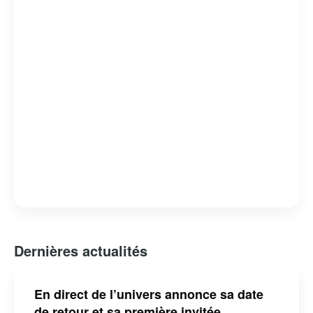
capacité à révéler des facettes intimes et méconnues de
ses invités. L’émission est devenue un rendez-vous
incontournable pour les amateurs de musique et de
belles histoires, consolidant ainsi sa place dans le
paysage télévisuel québécois.
Dernières actualités
En direct de l’univers annonce sa date
de retour et sa première invitée