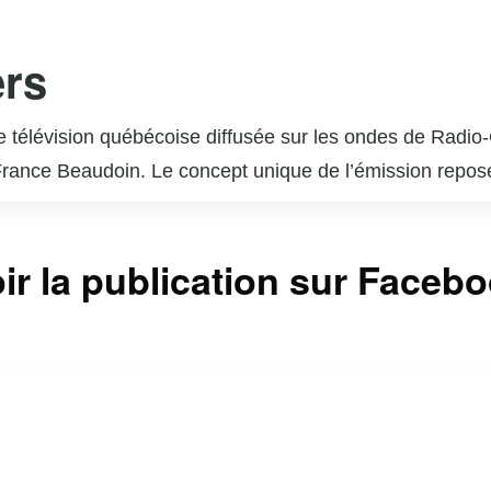
ers
de télévision québécoise diffusée sur les ondes de Radi
rance Beaudoin. Le concept unique de l’émission repose s
ique. Chaque épisode est une surprise pour l’invité, qui
l admire ou qui ont marqué des moments clés de sa vie. 
ir la publication sur Faceb
phère émotive et authentique. « En direct de l’univers 
 et a reçu de nombreux éloges pour sa capacité à révél
us incontournable pour les amateurs de musique et de bel