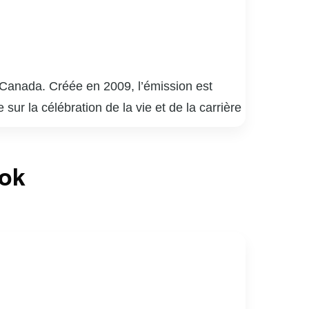
o-Canada. Créée en 2009, l’émission est
ur la célébration de la vie et de la carrière
 découvre en direct des performances
Les chansons choisies sont souvent liées à
ook
» a su captiver le cœur des téléspectateurs
er des facettes intimes et méconnues de ses
les histoires, consolidant ainsi sa place