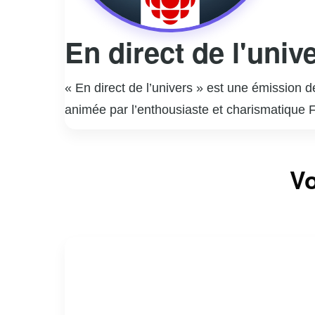
En direct de l'univ
« En direct de l’univers » est une émission 
animée par l’enthousiaste et charismatique F
d’une personnalité publique à travers la mus
musicales interprétées par des artistes qu’i
Vo
des anecdotes personnelles, créant une atmos
grâce à son approche humaine et touchante,
invités. L’émission est devenue un rendez-vo
dans le paysage télévisuel québécois.