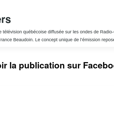
ers
de télévision québécoise diffusée sur les ondes de Radi
rance Beaudoin. Le concept unique de l’émission repose s
ique. Chaque épisode est une surprise pour l’invité, qui
l admire ou qui ont marqué des moments clés de sa vie. 
ir la publication sur Faceb
phère émotive et authentique. « En direct de l’univers 
 et a reçu de nombreux éloges pour sa capacité à révél
us incontournable pour les amateurs de musique et de bel