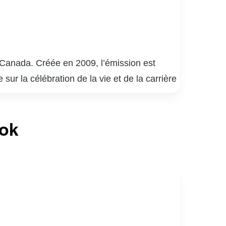
o-Canada. Créée en 2009, l’émission est
ur la célébration de la vie et de la carrière
 découvre en direct des performances
Les chansons choisies sont souvent liées à
ook
» a su captiver le cœur des téléspectateurs
er des facettes intimes et méconnues de ses
les histoires, consolidant ainsi sa place