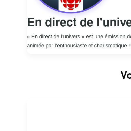
En direct de l'univ
« En direct de l’univers » est une émission 
animée par l’enthousiaste et charismatique F
d’une personnalité publique à travers la mus
musicales interprétées par des artistes qu’i
Vo
des anecdotes personnelles, créant une atmos
grâce à son approche humaine et touchante,
invités. L’émission est devenue un rendez-vo
dans le paysage télévisuel québécois.