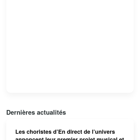
capacité à révéler des facettes intimes et méconnues de
ses invités. L’émission est devenue un rendez-vous
incontournable pour les amateurs de musique et de
belles histoires, consolidant ainsi sa place dans le
paysage télévisuel québécois.
Dernières actualités
Les choristes d’En direct de l’univers
annoncent leur premier projet musical et