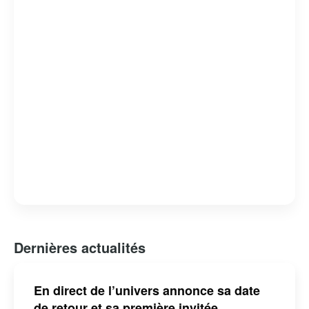
capacité à révéler des facettes intimes et méconnues de
ses invités. L’émission est devenue un rendez-vous
incontournable pour les amateurs de musique et de
belles histoires, consolidant ainsi sa place dans le
paysage télévisuel québécois.
Dernières actualités
En direct de l’univers annonce sa date
de retour et sa première invitée