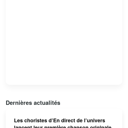
capacité à révéler des facettes intimes et méconnues de
ses invités. L’émission est devenue un rendez-vous
incontournable pour les amateurs de musique et de
belles histoires, consolidant ainsi sa place dans le
paysage télévisuel québécois.
Dernières actualités
Les choristes d’En direct de l’univers
lancent leur première chanson originale