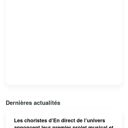
capacité à révéler des facettes intimes et méconnues de
ses invités. L’émission est devenue un rendez-vous
incontournable pour les amateurs de musique et de
belles histoires, consolidant ainsi sa place dans le
paysage télévisuel québécois.
Dernières actualités
Les choristes d’En direct de l’univers
annoncent leur premier projet musical et