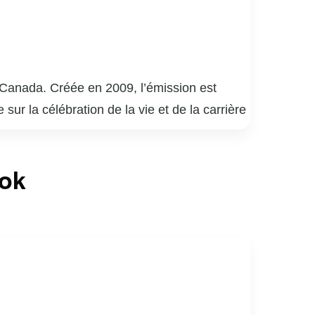
o-Canada. Créée en 2009, l’émission est
ur la célébration de la vie et de la carrière
 découvre en direct des performances
Les chansons choisies sont souvent liées à
ook
» a su captiver le cœur des téléspectateurs
er des facettes intimes et méconnues de ses
les histoires, consolidant ainsi sa place