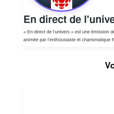
En direct de l'univ
« En direct de l’univers » est une émission 
animée par l’enthousiaste et charismatique F
d’une personnalité publique à travers la mus
musicales interprétées par des artistes qu’i
Vo
des anecdotes personnelles, créant une atmos
grâce à son approche humaine et touchante,
invités. L’émission est devenue un rendez-vo
dans le paysage télévisuel québécois.