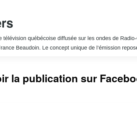
ers
de télévision québécoise diffusée sur les ondes de Radi
rance Beaudoin. Le concept unique de l’émission repose s
ique. Chaque épisode est une surprise pour l’invité, qui
l admire ou qui ont marqué des moments clés de sa vie. 
ir la publication sur Faceb
phère émotive et authentique. « En direct de l’univers 
 et a reçu de nombreux éloges pour sa capacité à révél
us incontournable pour les amateurs de musique et de bel