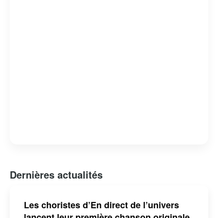
capacité à révéler des facettes intimes et méconnues de
ses invités. L’émission est devenue un rendez-vous
incontournable pour les amateurs de musique et de
belles histoires, consolidant ainsi sa place dans le
paysage télévisuel québécois.
Dernières actualités
Les choristes d’En direct de l’univers
lancent leur première chanson originale