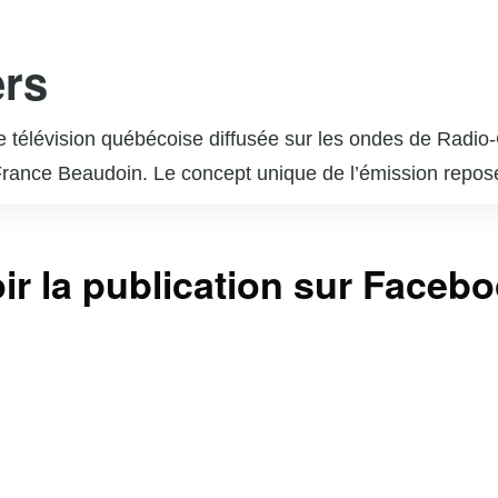
ers
de télévision québécoise diffusée sur les ondes de Radi
rance Beaudoin. Le concept unique de l’émission repose s
ique. Chaque épisode est une surprise pour l’invité, qui
l admire ou qui ont marqué des moments clés de sa vie. 
ir la publication sur Faceb
phère émotive et authentique. « En direct de l’univers 
 et a reçu de nombreux éloges pour sa capacité à révél
us incontournable pour les amateurs de musique et de bel