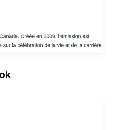
o-Canada. Créée en 2009, l’émission est
ur la célébration de la vie et de la carrière
 découvre en direct des performances
Les chansons choisies sont souvent liées à
ook
» a su captiver le cœur des téléspectateurs
er des facettes intimes et méconnues de ses
les histoires, consolidant ainsi sa place