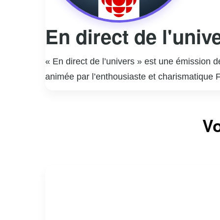
En direct de l'univ
« En direct de l’univers » est une émission 
animée par l’enthousiaste et charismatique F
d’une personnalité publique à travers la mus
musicales interprétées par des artistes qu’i
Vo
des anecdotes personnelles, créant une atmos
grâce à son approche humaine et touchante,
invités. L’émission est devenue un rendez-vo
dans le paysage télévisuel québécois.