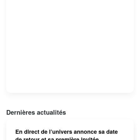
capacité à révéler des facettes intimes et méconnues de
ses invités. L’émission est devenue un rendez-vous
incontournable pour les amateurs de musique et de
belles histoires, consolidant ainsi sa place dans le
paysage télévisuel québécois.
Dernières actualités
En direct de l’univers annonce sa date
de retour et sa première invitée