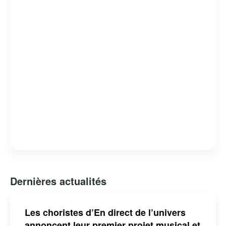
capacité à révéler des facettes intimes et méconnues de
ses invités. L’émission est devenue un rendez-vous
incontournable pour les amateurs de musique et de
belles histoires, consolidant ainsi sa place dans le
paysage télévisuel québécois.
Dernières actualités
Les choristes d’En direct de l’univers
annoncent leur premier projet musical et