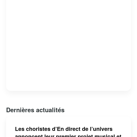
capacité à révéler des facettes intimes et méconnues de
ses invités. L’émission est devenue un rendez-vous
incontournable pour les amateurs de musique et de
belles histoires, consolidant ainsi sa place dans le
paysage télévisuel québécois.
Dernières actualités
Les choristes d’En direct de l’univers
annoncent leur premier projet musical et